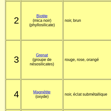
Biotite
2
(mica noir)
noir, brun
(phyllosilicate)
Grenat
3
(groupe de
rouge, rose, orangé
nésosilicates)
4
Magnétite
noir, éclat submétallique
(oxyde)