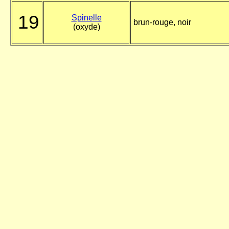
19
Spinelle
brun-rouge, noir
(oxyde)