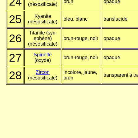
24
brun
opaque
(nésosilicate)
25
Kyanite
bleu, blanc
translucide
(nésosilicate)
Titanite (syn.
26
sphène)
brun-rouge, noir
opaque
(nésosilicate)
27
Spinelle
brun-rouge, noir
opaque
(oxyde)
28
Zircon
incolore, jaune,
transparent à tr
(nésosilicate)
brun