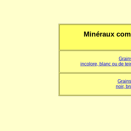
Minéraux com
Grains
incolore, blanc ou de tei
Grains
noir, br