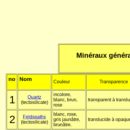
Minéraux généra
no
Nom
Couleur
Transparence
incolore,
1
Quartz
blanc, brun,
transparent à transl
(tectosilicate)
rose
blanc, rose,
2
Feldspaths
gris jaunâtre,
translucide à opaqu
(tectosilicate)
brunâtre.