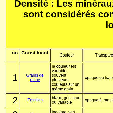
Densité : Les minérau
sont considérés co
l
no
Constituant
Couleur
Transpar
la couleur est
variable,
1
Grains de
souvent
opaque ou tran
roche
plusieurs
couleurs sur un
même grain.
2
blanc, gris, brun
Fossiles
opaque à transl
ou variable
incolore, vert,