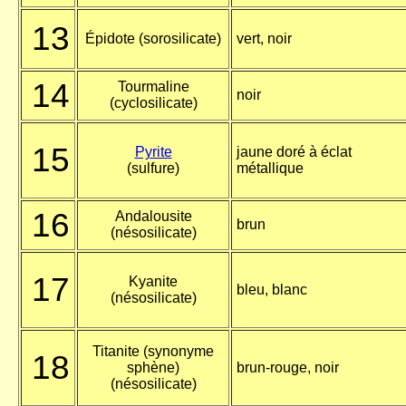
13
Épidote (sorosilicate)
vert, noir
14
Tourmaline
noir
(cyclosilicate)
15
Pyrite
jaune doré à éclat
(sulfure)
métallique
16
Andalousite
brun
(nésosilicate)
17
Kyanite
bleu, blanc
(nésosilicate)
Titanite (synonyme
18
sphène)
brun-rouge, noir
(nésosilicate)