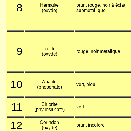
8
Hématite
brun, rouge, noir à éclat
(oxyde)
submétallique
9
Rutile
rouge, noir métalique
(oxyde)
10
Apatite
vert, bleu
(phosphate)
11
Chlorite
vert
(phyllosilicate)
12
Corindon
brun, incolore
(oxyde)