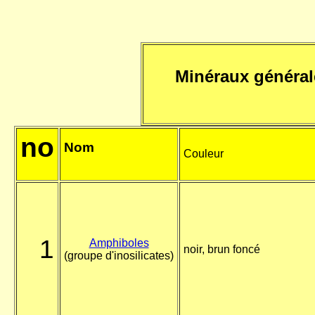
Minéraux général
no
Nom
Couleur
1
Amphiboles
noir, brun foncé
(groupe d'inosilicates)