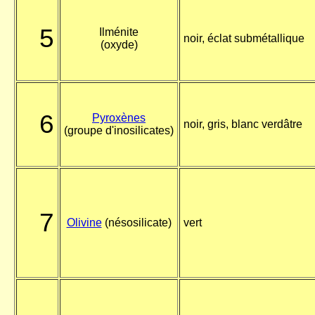
5
Ilménite
noir, éclat submétallique
(oxyde)
6
Pyroxènes
noir, gris, blanc verdâtre
(groupe d'inosilicates)
7
Olivine
(nésosilicate)
vert