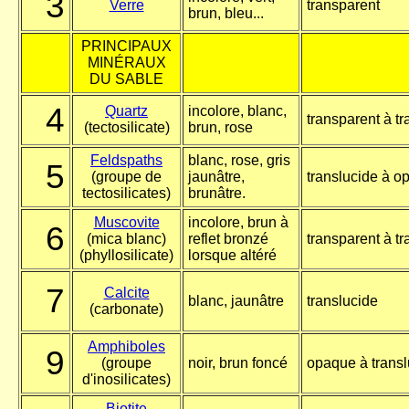
3
Verre
transparent
brun, bleu...
PRINCIPAUX
MINÉRAUX
DU SABLE
4
Quartz
incolore, blanc,
transparent à tr
(tectosilicate)
brun, rose
Feldspaths
blanc, rose, gris
5
(groupe de
jaunâtre,
translucide à o
tectosilicates)
brunâtre.
Muscovite
incolore, brun à
6
(mica blanc)
reflet bronzé
transparent à tr
(phyllosilicate)
lorsque altéré
7
Calcite
blanc, jaunâtre
translucide
(carbonate)
Amphiboles
9
(groupe
noir, brun foncé
opaque à transl
d'inosilicates)
Biotite