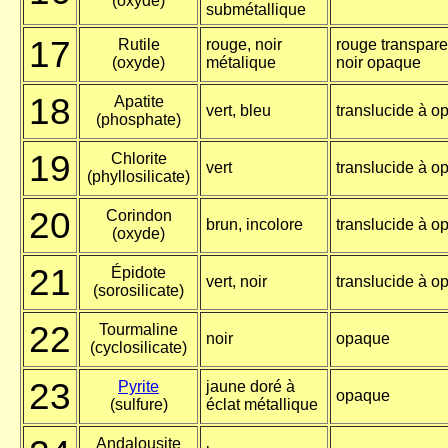
(oxyde)
submétallique
17
Rutile
rouge, noir
rouge transpare
(oxyde)
métalique
noir opaque
18
Apatite
vert, bleu
translucide à o
(phosphate)
19
Chlorite
vert
translucide à o
(phyllosilicate)
20
Corindon
brun, incolore
translucide à o
(oxyde)
21
Épidote
vert, noir
translucide à o
(sorosilicate)
22
Tourmaline
noir
opaque
(cyclosilicate)
23
Pyrite
jaune doré à
opaque
(sulfure)
éclat métallique
Andalousite