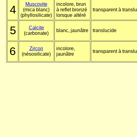
Muscovite
incolore, brun
4
(mica blanc)
à reflet bronzé
transparent à transl
(phyllosilicate)
lorsque altéré
5
Calcite
blanc, jaunâtre
translucide
(carbonate)
6
Zircon
incolore,
transparent à transl
(nésosilicate)
jaunâtre