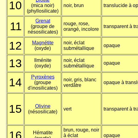
10
(mica noir)
noir, brun
translucide à o
(phyllosilicate)
Grenat
11
rouge, rose,
(groupe de
transparent à tr
orangé, incolore
nésosilicates)
12
Magnétite
noir, éclat
opaque
(oxyde)
submétallique
13
Ilménite
noir, éclat
opaque
(oxyde)
submétallique
Pyroxènes
14
noir, gris, blanc
(groupe
opaque à transl
verdâtre
d'inosilicates)
15
Olivine
vert
transparent à tr
(nésosilicate)
brun, rouge, noir
16
Hématite
à éclat
opaque