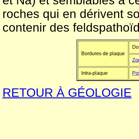
et Na) et semblables à c
roches qui en dérivent so
contenir des feldspathoï
Dor
Bordures de plaque
Zo
Intra-plaque
Po
RETOUR À GÉOLOGIE